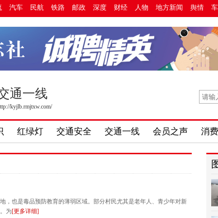
流
汽车
民航
铁路
邮政
深度
财经
人物
地方新闻
舆情
车
交通一线
ttp://kyjlb.rmjtxw.com/
识
红绿灯
交通安全
交通一线
会员之声
消
地，也是毒品预防教育的薄弱区域。部分村民尤其是老年人、青少年对新
。为
[更多详细]