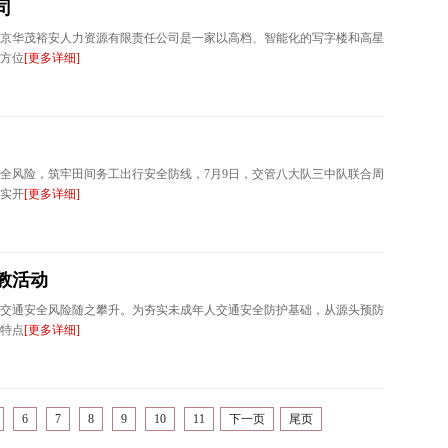
司
京华茂裕安人力资源有限责任公司是一家以高档、智能化的写字楼和高星
方位
[更多详细]
全风险，筑牢田间务工出行安全防线，7月9日，交管八大队三中队联合周
实开
[更多详细]
教活动
交通安全风险随之攀升。为夯实未成年人交通安全防护基础，从源头预防
特点
[更多详细]
6
7
8
9
10
11
下一页
尾页