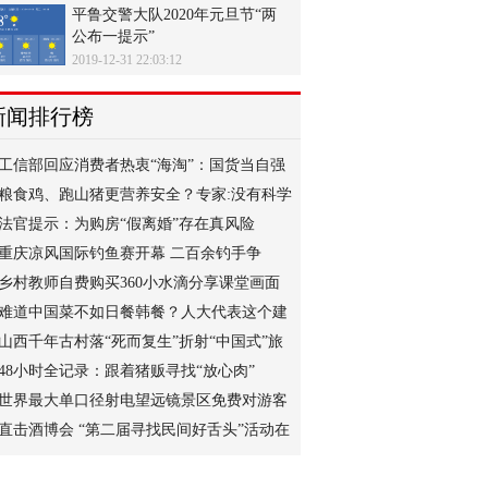
平鲁交警大队2020年元旦节“两
公布一提示”
2019-12-31 22:03:12
新闻排行榜
工信部回应消费者热衷“海淘”：国货当自强
粮食鸡、跑山猪更营养安全？专家:没有科学
根据
法官提示：为购房“假离婚”存在真风险
重庆凉风国际钓鱼赛开幕 二百余钓手争
当“钓鱼王
乡村教师自费购买360小水滴分享课堂画面
难道中国菜不如日餐韩餐？人大代表这个建
议我点
山西千年古村落“死而复生”折射“中国式”旅
游
48小时全记录：跟着猪贩寻找“放心肉”
世界最大单口径射电望远镜景区免费对游客
开放
直击酒博会 “第二届寻找民间好舌头”活动在
泸州