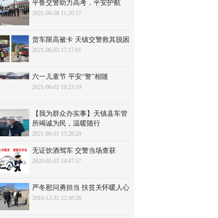
平鲁交警助力高考，平安护航
2021-06-08 11:26:57
货车限高被卡 天镇交警救其脱困
2021-06-03 17:17:01
六一儿童节 平安“警”相随
2021-06-02 10:23:19
【我为群众办实事】天镇县车管
所竭诚为民，温暖随行
2021-06-01 15:29:29
无证饮酒驾车 交警当场查获
2020-01-07 14:47:57
严冬慰问勇担当 扶贫关怀暖人心
2019-12-31 22:10:26