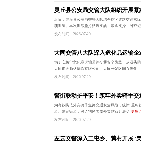
灵丘县公安局交管大队组织开展紧
近日，灵丘县公安局交管大队结合辖区道路交通实际
项训练。本次训练坚持贴近实战、聚焦实操、补齐短
发布时间：2026-07-20
大同交管八大队深入危化品运输企
为切实筑牢危化品运输道路交通安全防线，从源头防
大同市天顺达物流有限公司、大同开发区国兴隆化工
发布时间：2026-07-20
警街联动护平安！筑牢外卖骑手交
为有效防范外卖骑手道路交通安全风险，破除“重时
道、武定街道，深入辖区美团外卖站点开展交
[更多
发布时间：2026-07-20
左云交警深入三屯乡、黄村开展“美