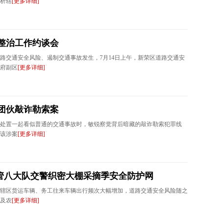
析辖
[更多详细]
整治工作约谈会
路交通安全风险、遏制交通事故发生，7月14日上午，新荣区道路交通安
府副区
[更多详细]
团伙敲诈勒索案
处置一起看似普通的交通事故时，敏锐察觉背后暗藏的敲诈勒索犯罪线
该涉案
[更多详细]
交管八大队交警织密大棚采摘季安全防护网
辖区货运车辆、务工往来车辆出行频次大幅增加，道路交通安全风险随之
及农
[更多详细]