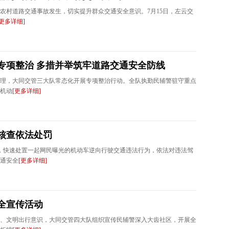
农村道路交通事故发生，切实提升群众交通安全意识。7月15日，左云交
[更多详细]
专项整治 多措并举筑牢道路交通安全防线
理，大同交管三大队常态化开展专项整治行动。全队执勤民辅警驻守重点
机动
[更多详细]
核查依法处罚
道，快速处置一起网民曝光的机动车逆向行驶交通违法行为，依法对违法驾
通安全
[更多详细]
全宣传活动
、文明出行意识，大同交管四大队组织宣传民辅警深入大齿社区，开展全