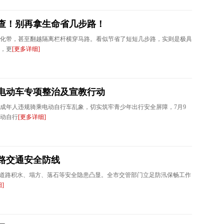
严查！别再拿生命省几步路！
化带，甚至翻越隔离栏杆横穿马路。看似节省了短短几步路，实则是极具
，更
[更多详细]
电动车专项整治及宣教行动
成年人违规骑乘电动自行车乱象，切实筑牢青少年出行安全屏障，7月9
动自行
[更多详细]
路交通安全防线
，道路积水、塌方、落石等安全隐患凸显。全市交管部门立足防汛保畅工作
]