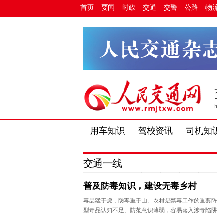
首页
要闻
时政
交通
交警
公路
物
h
用车知识
驾校资讯
司机知
交通一线
普及防毒知识，建设无毒乡村
毒品猛于虎，防毒重于山。农村是禁毒工作的重要阵
型毒品认知不足、防范意识薄弱，容易落入涉毒陷阱