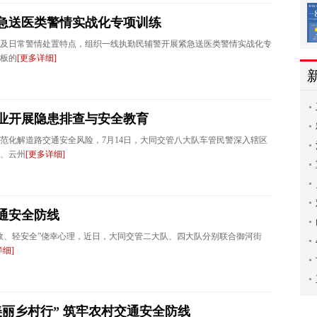
急送医类警情实战化专项训练
及日常警情处置特点，组织一线执勤民辅警开展紧急送医类警情实战化专
板的
[更多详细]
业开展隐患排查与安全教育
范化解道路交通安全风险，7月14日，大同交管八大队车管民警深入辖区
、云州
[更多详细]
通安全防线
效、轻安全”侥幸心理，近日，大同交管二大队、四大队分别联合御河街
详细]
丽乡村行” 筑牢农村交通安全防线