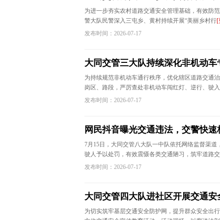
为进一步夯实农村道路交通安全管理基础，有效防范
警大队民警深入三屯乡、黄村持续开展“美丽乡村行
发布时间：2026-07-17
大同交管三大队持续深化非机动车
为持续规范非机动车通行秩序，优化辖区道路交通治
岗区、路段，严厉查处非机动车闯红灯、逆行、驶入
发布时间：2026-07-17
网民抖音曝光交通违法，交警快速
7月15日，大同交管八大队一中队依托网络监督渠
驶人予以处罚，有效震慑各类交通陋习，筑牢道路交
发布时间：2026-07-17
大同交管四大队进社区开展交通安
为切实筑牢基层交通安全防护网，提升群众安全出行