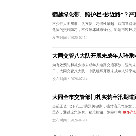
翻越绿化带、跨护栏“抄近路”？
不少行人图省事、贪方便，习惯性翻越、踩踏道路绿
危险的交通陋习，不仅破坏城市绿化、影响市容环境
发布时间：2026-07-15
大同交管八大队开展未成年人骑乘
为有效预防和减少涉未成年人道路交通事故，遏制未
日，大同交管八大队一中队组织开展未成年人骑乘电
发布时间：2026-07-14
大同全市交管部门扎实筑牢汛期道
当前正值“七下八上”防汛关键期，强对流天气多发
重点，通过应急练兵、精准控路、除险排患
[更多详细
发布时间：2026-07-14