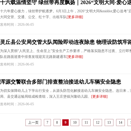
十六载温情坚守 绿丝带再度飘扬｜2026“文明大同·爱心
十六年爱心接力，绿丝带护航逐梦。6月3日上午，2026“文明大同&middot;爱心送
大同交管、交通、公交、红十字、出租车队
[更多详细]
发布时间：2026-06-05
灵丘县公安局交管大队闻险即动连夜除患 物理设防筑牢
为深入贯彻“人民至上、生命至上”安全生产工作要求，严格落实隐患不过夜、立行即
队在路面巡查中排查发现迎宾北路新建通车
[更多详细]
发布时间：2026-06-05
浑源交警联合多部门排查整治接送幼儿车辆安全隐患
为切实保障幼儿上下学出行安全，从源头防范化解接送幼儿车辆安全隐患。连日来，
局、县交通运输局组成检查组，深入王庄堡镇兴隆幼儿园、
[更多详细]
发布时间：2026-06-05
上一页
7
8
9
10
11
12
13
14