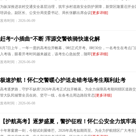
为纵深推进农村交通安全基层治理，筑牢乡村道路安全防护屏障，新荣区隆重召开全
培训会。副区长、公安分局党委书记、局长张麒出席会议
[更多详细]
发布时间：2026-06-09
赶考“小插曲”不断 浑源交警铁骑快速化解
6月7日上午，一年一度的高考拉开帷幕，9时正式开考。8时30分，一名考生在考点
入考场，眼看开考时间越来越近，该考生心急如焚，随即
[更多详细]
发布时间：2026-06-09
极速护航！怀仁交警暖心护送走错考场考生顺利赴考
高考逐梦路，守护不缺席!2026年高考正式拉开帷幕。为全力保障高考期间辖区道路
管大队民辅警全员在岗、坚守一线，在各考点周边路段常态
[更多详细]
发布时间：2026-06-08
【护航高考】逐梦盛夏，警护征程！怀仁公安全力筑牢
十年寒窗磨一剑，今朝试剑展锋芒。2026年高考如期而至。为全力护航辖区广大考