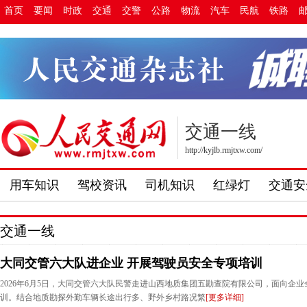
首页
要闻
时政
交通
交警
公路
物流
汽车
民航
铁路
交通一线
http://kyjlb.rmjtxw.com/
用车知识
驾校资讯
司机知识
红绿灯
交通安
交通一线
大同交管六大队进企业 开展驾驶员安全专项培训
2026年6月5日，大同交管六大队民警走进山西地质集团五勘查院有限公司，面向企
训。结合地质勘探外勤车辆长途出行多、野外乡村路况繁
[更多详细]