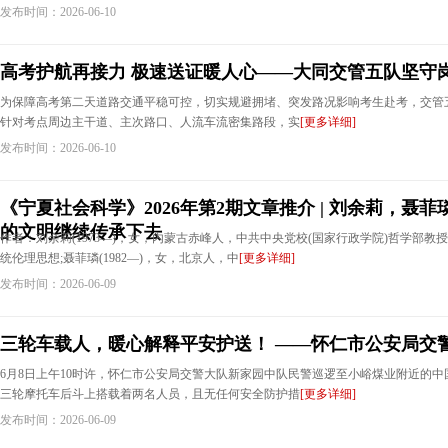
发布时间：2026-06-10
高考护航再接力 极速送证暖人心——大同交管五队坚守
为保障高考第二天道路交通平稳可控，切实规避拥堵、突发路况影响考生赴考，交管
针对考点周边主干道、主次路口、人流车流密集路段，实
[更多详细]
发布时间：2026-06-10
《宁夏社会科学》2026年第2期文章推介 | 刘余莉，聂
的文明继续传承下去
作者：刘余莉(1973—)，女，内蒙古赤峰人，中共中央党校(国家行政学院)哲学部
统伦理思想;聂菲璘(1982—)，女，北京人，中
[更多详细]
发布时间：2026-06-09
三轮车载人，暖心解释平安护送！ ——怀仁市公安局交
6月8日上午10时许，怀仁市公安局交警大队新家园中队民警巡逻至小峪煤业附近的
三轮摩托车后斗上搭载着两名人员，且无任何安全防护措
[更多详细]
发布时间：2026-06-09