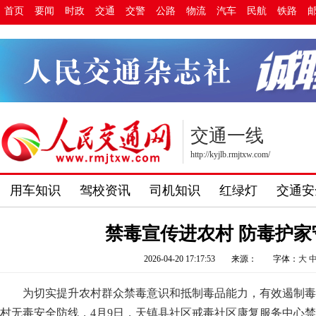
首页
要闻
时政
交通
交警
公路
物流
汽车
民航
铁路
交通一线
http://kyjlb.rmjtxw.com/
用车知识
驾校资讯
司机知识
红绿灯
交通安
禁毒宣传进农村 防毒护家
2026-04-20 17:17:53
来源：
字体：
大
为切实提升农村群众禁毒意识和抵制毒品能力，有效遏制毒
村无毒安全防线，4月9日，天镇县社区戒毒社区康复服务中心禁