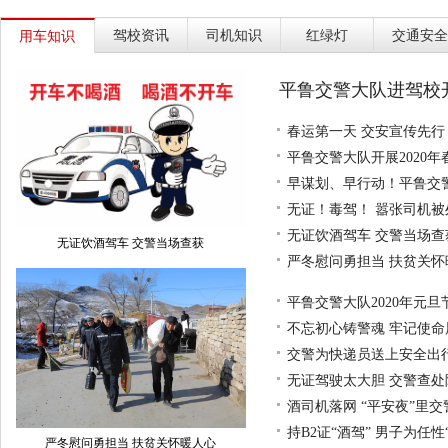
驾校资讯
司机知识
红绿灯
交通安全
用车知识
平鲁交警大队进驾校
春运第一天 交安宣传先行
平鲁交警大队开展2020
早谋划、早行动！平鲁交
无证！毒驾！ 嚣张司机被
无证饮酒驾车 交警当场查
无证饮酒驾车 交警当场查获
严冬慰问勇担当 扶贫关怀
平鲁交警大队2020年元旦
不忘初心铸警魂 牢记使命
交警为快递员送上安全出行
无证驾驶太大胆 交警查处
酒司机落网 “平安夜”里
持B2证“酒驾” 男子为任性
严冬慰问勇担当 扶贫关怀暖人心