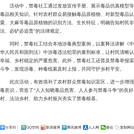
活动中，禁毒社工通过发放宣传手册、展示毒品仿真模型等
毒品相关知识。针对农村群众易接触毒品原植物、对新型毒品认
粟、大麻等毒品原植物的识别方法、生长特征，明确告知村民非
法、必铲必追责”的法律规定。
同时，禁毒社工结合本地涉毒典型案例，以案释法讲解《中
华人民共和国刑法》中涉毒违法犯罪的量刑标准，让村民清晰认
幸福、乡村稳定的严重危害。此外，禁毒社工还普及禁毒举报渠
斗争，发现涉毒、种毒线索及时上报，共同守护乡村平安。
此次活动，有效填补了农村群众禁毒知识盲区，进一步增强
毒意识，营造了“人人知晓毒品危害、人人参与禁毒斗争”的良
村、法治乡村、助力乡村振兴夯实了禁毒根基。
分享到：
QQ空间
新浪微博
腾讯微博
人人网
微信
复制网