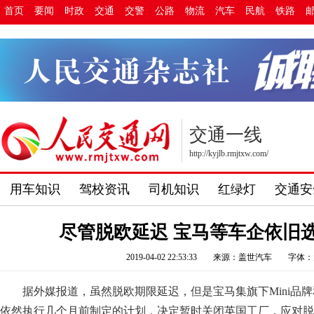
首页
要闻
时政
交通
交警
公路
物流
汽车
民航
铁路
交通一线
http://kyjlb.rmjtxw.com/
用车知识
驾校资讯
司机知识
红绿灯
交通安
尽管脱欧延迟 宝马等车企依旧
2019-04-02 22:53:33
来源：盖世汽车
字体：
据外媒报道，虽然脱欧期限延迟，但是宝马集旗下Mini品牌
依然执行几个月前制定的计划，决定暂时关闭英国工厂，应对脱