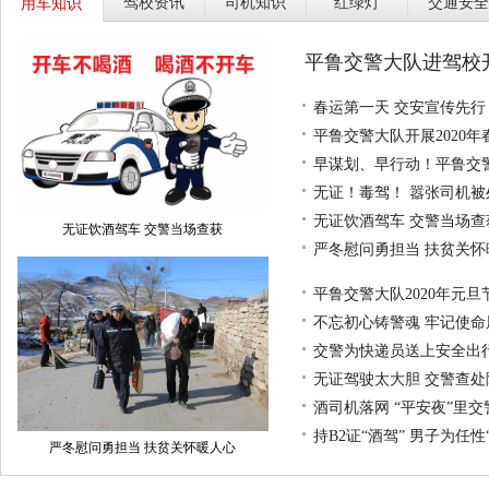
驾校资讯
司机知识
红绿灯
交通安全
用车知识
平鲁交警大队进驾校
春运第一天 交安宣传先行
平鲁交警大队开展2020
早谋划、早行动！平鲁交
无证！毒驾！ 嚣张司机被
无证饮酒驾车 交警当场查
无证饮酒驾车 交警当场查获
严冬慰问勇担当 扶贫关怀
平鲁交警大队2020年元旦
不忘初心铸警魂 牢记使命
交警为快递员送上安全出行
无证驾驶太大胆 交警查处
酒司机落网 “平安夜”里
持B2证“酒驾” 男子为任性
严冬慰问勇担当 扶贫关怀暖人心