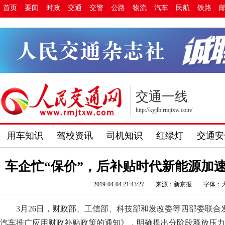
首页
要闻
时政
交通
交警
公路
物流
汽车
民航
铁路
交通一线
http://kyjlb.rmjtxw.com/
用车知识
驾校资讯
司机知识
红绿灯
交通安
车企忙“保价”，后补贴时代新能源加
2019-04-04 21:43:27
来源：新京报
字体：
3月26日，财政部、工信部、科技部和发改委等四部委联合
汽车推广应用财政补贴政策的通知》，明确提出分阶段释放压力