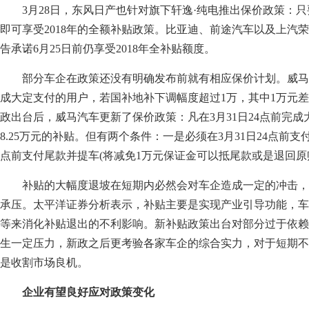
3月28日，东风日产也针对旗下轩逸·纯电推出保价政策：只
即可享受2018年的全额补贴政策。比亚迪、前途汽车以及上汽
告承诺6月25日前仍享受2018年全补贴额度。
部分车企在政策还没有明确发布前就有相应保价计划。威马汽
成大定支付的用户，若国补地补下调幅度超过1万，其中1万元
政出台后，威马汽车更新了保价政策：凡在3月31日24点前完
8.25万元的补贴。但有两个条件：一是必须在3月31日24点前支付
点前支付尾款并提车(将减免1万元保证金可以抵尾款或是退回原
补贴的大幅度退坡在短期内必然会对车企造成一定的冲击，
承压。太平洋证券分析表示，补贴主要是实现产业引导功能，车
等来消化补贴退出的不利影响。新补贴政策出台对部分过于依赖
生一定压力，新政之后更考验各家车企的综合实力，对于短期不
是收割市场良机。
企业有望良好应对政策变化