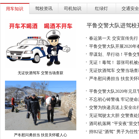
驾校资讯
司机知识
红绿灯
交通安全
用车知识
平鲁交警大队进驾校
春运第一天 交安宣传先行
平鲁交警大队开展2020
早谋划、早行动！平鲁交
无证！毒驾！ 嚣张司机被
无证饮酒驾车 交警当场查
无证饮酒驾车 交警当场查获
严冬慰问勇担当 扶贫关怀
平鲁交警大队2020年元旦
不忘初心铸警魂 牢记使命
交警为快递员送上安全出行
无证驾驶太大胆 交警查处
酒司机落网 “平安夜”里
持B2证“酒驾” 男子为任性
严冬慰问勇担当 扶贫关怀暖人心