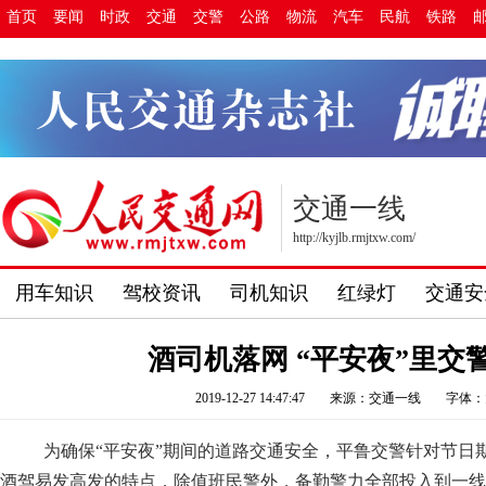
首页
要闻
时政
交通
交警
公路
物流
汽车
民航
铁路
交通一线
http://kyjlb.rmjtxw.com/
用车知识
驾校资讯
司机知识
红绿灯
交通安
酒司机落网 “平安夜”里交
2019-12-27 14:47:47
来源：交通一线
字体：
为确保“平安夜”期间的道路交通安全，平鲁交警针对节日
酒驾易发高发的特点，除值班民警外，备勤警力全部投入到一线