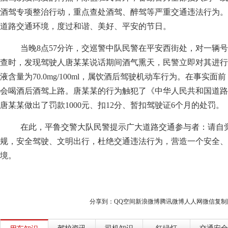
酒驾专项整治行动，重点查处酒驾、醉驾等严重交通违法行为。
道路交通环境，度过和谐、美好、平安的节日。
当晚8点57分许，交巡警中队民警在平安西街处，对一辆号牌
查时，发现驾驶人唐某某说话期间酒气熏天，民警立即对其进行
液含量为70.0mg/100ml，属饮酒后驾驶机动车行为。在事实
会喝酒后酒驾上路。唐某某的行为触犯了《中华人民共和国道路
唐某某做出了罚款1000元、扣12分、暂扣驾驶证6个月的处罚。
在此，平鲁交警大队民警提示广大道路交通参与者：请自
规，安全驾驶、文明出行，杜绝交通违法行为，营造一个安全、
境。
分享到：
QQ空间
新浪微博
腾讯微博
人人网
微信
复制