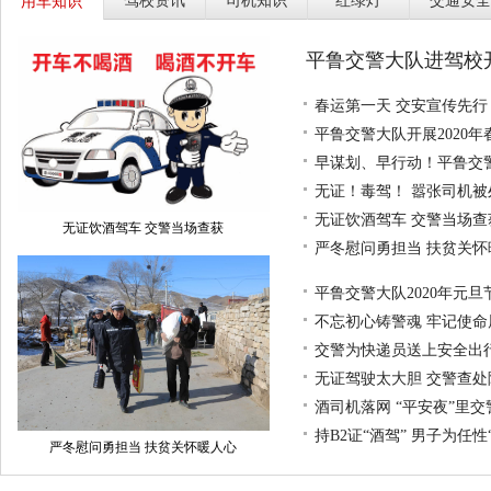
驾校资讯
司机知识
红绿灯
交通安全
用车知识
平鲁交警大队进驾校
春运第一天 交安宣传先行
平鲁交警大队开展2020
早谋划、早行动！平鲁交
无证！毒驾！ 嚣张司机被
无证饮酒驾车 交警当场查
无证饮酒驾车 交警当场查获
严冬慰问勇担当 扶贫关怀
平鲁交警大队2020年元旦
不忘初心铸警魂 牢记使命
交警为快递员送上安全出行
无证驾驶太大胆 交警查处
酒司机落网 “平安夜”里
持B2证“酒驾” 男子为任性
严冬慰问勇担当 扶贫关怀暖人心