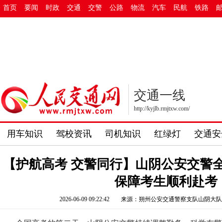
首页
要闻
时政
交通
交警
公路
物流
汽车
民航
铁路
交通一线
http://kyjlb.rmjtxw.com/
用车知识
驾校资讯
司机知识
红绿灯
交通安
【护航高考 交警同行】山阴公安交警
保障考生顺利赴考
2026-06-09 09:22:42
来源：朔州公安交通警察支队山阴大