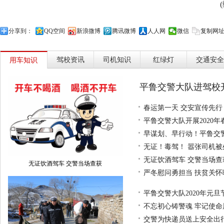
分享到：
QQ空间
新浪微博
腾讯微博
人人网
微信
复制网
驾校资讯
司机知识
红绿灯
交通安全
用车知识
平鲁交警大队进驾校
春运第一天 交安宣传先行
平鲁交警大队开展2020
早谋划、早行动！平鲁交
无证！毒驾！ 嚣张司机被
无证饮酒驾车 交警当场查
无证饮酒驾车 交警当场查获
严冬慰问勇担当 扶贫关怀
平鲁交警大队2020年元旦
不忘初心铸警魂 牢记使命
交警为快递员送上安全出行