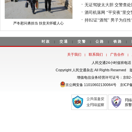
无证驾驶太大胆 交警查处
酒司机落网 “平安夜”里
持B2证“酒驾” 男子为任性
严冬慰问勇担当 扶贫关怀暖人心
时政
交通
交警
公路
铁路
|
|
|
|
|
关于我们
联系我们
广告合作
|
|
|
人民交通24小时值班电话：18
Copyright 人民交通杂志 All Rights Rese
增值电信业务经营许可证号：京B2-
京公网安备 11010602130064号
京ICP备