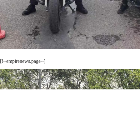
[!--empirenews.page--]