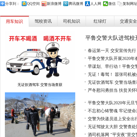
分享到：
QQ空间
新浪微博
腾讯微博
人人网
微信
复制网
驾校资讯
司机知识
红绿灯
交通安全
用车知识
平鲁交警大队进驾校
春运第一天 交安宣传先行
平鲁交警大队开展2020
早谋划、早行动！平鲁交
无证！毒驾！ 嚣张司机被
无证饮酒驾车 交警当场查
无证饮酒驾车 交警当场查获
严冬慰问勇担当 扶贫关怀
平鲁交警大队2020年元旦
不忘初心铸警魂 牢记使命
交警为快递员送上安全出行
无证驾驶太大胆 交警查处
酒司机落网 “平安夜”里