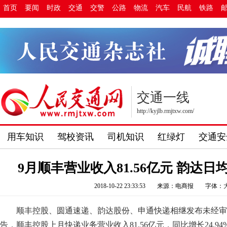
首页
要闻
时政
交通
交警
公路
物流
汽车
民航
铁路
交通一线
http://kyjlb.rmjtxw.com/
用车知识
驾校资讯
司机知识
红绿灯
交通安
9月顺丰营业收入81.56亿元 韵达日
2018-10-22 23:33:53
来源：电商报
字体：
顺丰控股、圆通速递、韵达股份、申通快递相继发布未经审
告，顺丰控股上月快递业务营业收入81.56亿元，同比增长24.94%