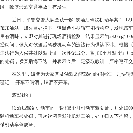
顾，致使涉酒交通事故时有发生。
近日，平鲁交警大队查获一起“饮酒后驾驶机动车案”。12月
茂加油站—烽火台处拦下一辆黑色小型轿车例行检查，发现该车
里有酒味，立即对其进行现场酒精检测，结果显示为24.0mg/10
经询问，侯某对饮酒后驾驶机动车的违法行为供认不讳。根据《
违法行为人侯某处以驾驶证一次性记12分、暂扣6个月驾驶证并处
的处罚，侯某后悔不迭，并表示今后一定汲取教训，严格遵守交
在这里，编者为大家普及酒驾及醉驾的处罚标准，赶快转发
谨记： 开车不喝酒，喝酒不开车。
酒驾处罚
饮酒后驾驶机动车的，暂扣6个月机动车驾驶证，并处1000元
驶机动车被处罚，再次饮酒后驾驶机动车的，处10日以下拘留，并处
销机动车驾驶证。