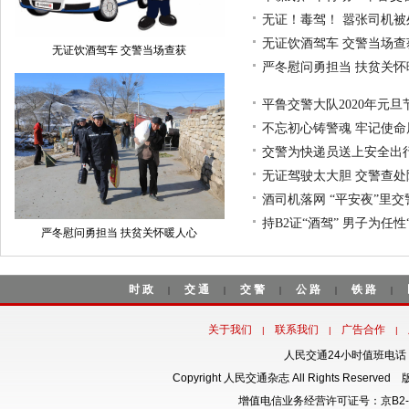
无证！毒驾！ 嚣张司机被
无证饮酒驾车 交警当场查
无证饮酒驾车 交警当场查获
严冬慰问勇担当 扶贫关怀
平鲁交警大队2020年元旦
不忘初心铸警魂 牢记使命
交警为快递员送上安全出行
无证驾驶太大胆 交警查处
酒司机落网 “平安夜”里
持B2证“酒驾” 男子为任性
严冬慰问勇担当 扶贫关怀暖人心
时政
交通
交警
公路
铁路
|
|
|
|
|
关于我们
联系我们
广告合作
|
|
|
人民交通24小时值班电话：18
Copyright 人民交通杂志 All Rights Rese
增值电信业务经营许可证号：京B2-