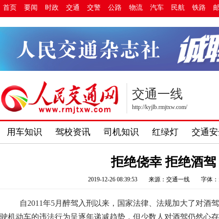
首页
要闻
时政
交通
交警
公路
物流
汽车
民航
铁路
交通一线
http://kyjlb.rmjtxw.com/
用车知识
驾校资讯
司机知识
红绿灯
交通安
拒绝侥幸 拒绝酒驾
2019-12-26 08:39:53
来源：交通一线
字体：
自2011年5月醉驾入刑以来，国家法律、法规加大了对酒
驶机动车的违法行为呈逐年递减趋势，但少数人对酒驾仍然心存