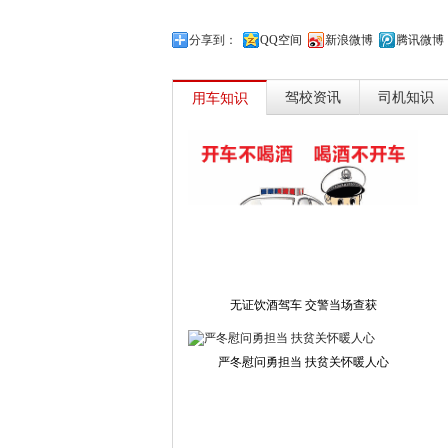
分享到：
QQ空间
新浪微博
腾讯微博
驾校资讯
司机知识
用车知识
无证饮酒驾车 交警当场查获
严冬慰问勇担当 扶贫关怀暖人心