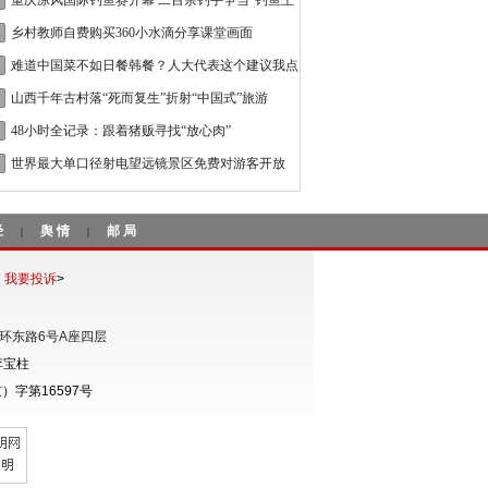
重庆凉风国际钓鱼赛开幕 二百余钓手争当“钓鱼王
乡村教师自费购买360小水滴分享课堂画面
难道中国菜不如日餐韩餐？人大代表这个建议我点
山西千年古村落“死而复生”折射“中国式”旅游
48小时全记录：跟着猪贩寻找“放心肉”
世界最大单口径射电望远镜景区免费对游客开放
经
舆情
邮局
|
|
我要投诉
>
环东路6号A座四层
李宝柱
字第16597号