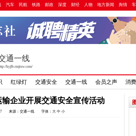
流
汽车
民航
铁路
邮政
深度
财经
人物
地方新闻
舆情
车
交通一线
ttp://kyjlb.rmjtxw.com/
识
红绿灯
交通安全
交通一线
会员之声
消
运输企业开展交通安全宣传活动
57
来源：交通一线
字体：
大
中
小