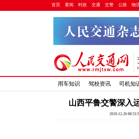
首页
要闻
时政
交通
交警
公路
物
h
用车知识
驾校资讯
司机知
山西平鲁交警深入
2019-12-26 08:53: