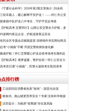
《宁夏社会科学》2026年第2期文章推介 | 刘余莉
三轮车载人，暖心解释平安护送！ ——怀仁市公安
新家园中队护送八中考生，守护平安赶考路
【护航高考 交警同行】山阴公安交警全力护航，多
约谈网约客运企业，护航道路客运安全
依托全区专题会议赋能提质 深耕细作夯实两站两员
赶考“小插曲”不断 浑源交警铁骑快速化解
极速护航！怀仁交警暖心护送走错考场考生顺利赴
【护航高考】逐梦盛夏，警护征程！怀仁公安全力
高考首日遇“小插曲”，民警火速助考生取回准考
热点排行榜
工信部回应消费者热衷“海淘”：国货当自强
粮食鸡、跑山猪更营养安全？专家:没有科学根据
法官提示：为购房“假离婚”存在真风险