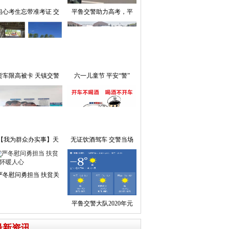
粗心考生忘带准考证 交
平鲁交警助力高考，平
货车限高被卡 天镇交警
六一儿童节 平安“警”
【我为群众办实事】天
无证饮酒驾车 交警当场
严冬慰问勇担当 扶贫关
平鲁交警大队2020年元
最新资讯