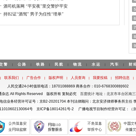
酒司机落网 “平安夜”里交警护平安
持B2证“酒驾” 男子为任性“埋单”
交警
公路
铁路
民航
物流
水运
汽车
财
|
|
|
|
|
|
|
联系我们
广告合作
版权声明
人员查询
我要投稿
招聘信息
|
|
|
|
|
|
|
人民交通24小时值班电话：18701088869 商务合作：010-67683008转602
交通杂志 All Rights Reserved 版权所有 复制必究
百度统计 地址：北京市丰台区南三
电信业务经营许可证号：京B2-20201704 本刊法律顾问：北京安济律师事务所主任 
1010602130064号
京ICP备18014261号-2
广播电视节目制作经营许可证：（京）