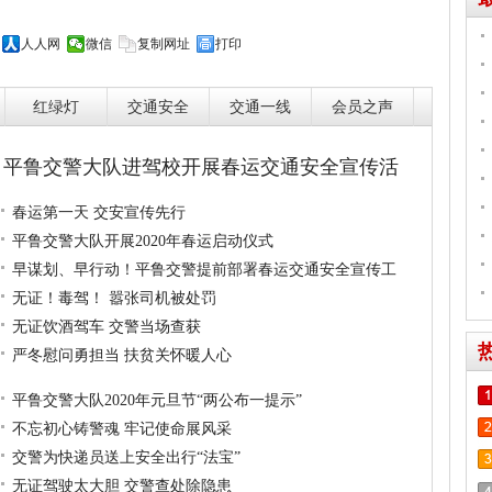
人人网
微信
复制网址
打印
红绿灯
交通安全
交通一线
会员之声
平鲁交警大队进驾校开展春运交通安全宣传活
春运第一天 交安宣传先行
平鲁交警大队开展2020年春运启动仪式
早谋划、早行动！平鲁交警提前部署春运交通安全宣传工
无证！毒驾！ 嚣张司机被处罚
无证饮酒驾车 交警当场查获
严冬慰问勇担当 扶贫关怀暖人心
平鲁交警大队2020年元旦节“两公布一提示”
不忘初心铸警魂 牢记使命展风采
交警为快递员送上安全出行“法宝”
无证驾驶太大胆 交警查处除隐患