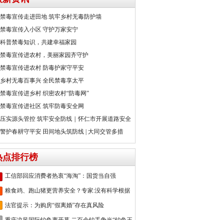
禁毒宣传走进田地 筑牢乡村无毒防护墙
禁毒宣传入小区 守护万家安宁
科普禁毒知识，共建幸福家园
禁毒宣传进农村，美丽家园齐守护
禁毒宣传进农村 防毒护家守平安
乡村无毒百事兴 全民禁毒享太平
禁毒宣传进乡村 织密农村“防毒网”
禁毒宣传进社区 筑牢防毒安全网
压实源头管控 筑牢安全防线｜怀仁市开展道路安全
警护春耕守平安 田间地头筑防线 | 大同交管多措
热点排行榜
工信部回应消费者热衷“海淘”：国货当自强
粮食鸡、跑山猪更营养安全？专家:没有科学根据
法官提示：为购房“假离婚”存在真风险