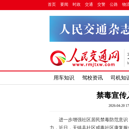
首页
要闻
时政
交通
交警
公路
物
h
用车知识
驾校资讯
司机知
禁毒宣传
2026-04-20 17
进一步增强社区居民禁毒防范意识
力，近日，天镇县社区戒毒社区康复服