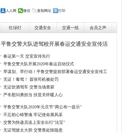
人人网
微信
复制网址
打印
红绿灯
交通安全
交通一线
会员之声
平鲁交警大队进驾校开展春运交通安全宣传活
春运第一天 交安宣传先行
平鲁交警大队开展2020年春运启动仪式
早谋划、早行动！平鲁交警提前部署春运交通安全宣传工
无证！毒驾！ 嚣张司机被处罚
无证饮酒驾车 交警当场查获
严冬慰问勇担当 扶贫关怀暖人心
平鲁交警大队2020年元旦节“两公布一提示”
不忘初心铸警魂 牢记使命展风采
交警为快递员送上安全出行“法宝”
无证驾驶太大胆 交警查处除隐患