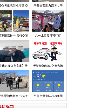
粗心考生忘带准考证 交
平鲁交警助力高考，平
货车限高被卡 天镇交警
六一儿童节 平安“警”
【我为群众办实事】天
无证饮酒驾车 交警当场
严冬慰问勇担当 扶贫关
平鲁交警大队2020年元
最新资讯