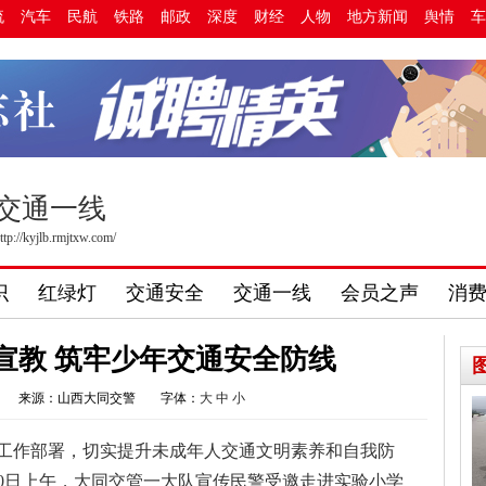
流
汽车
民航
铁路
邮政
深度
财经
人物
地方新闻
舆情
车
交通一线
ttp://kyjlb.rmjtxw.com/
识
红绿灯
交通安全
交通一线
会员之声
消
宣教 筑牢少年交通安全防线
来源：山西大同交警
字体：
大
中
小
工作部署，切实提升未成年人交通文明素养和自我防
10日上午，大同交管一大队宣传民警受邀走进实验小学