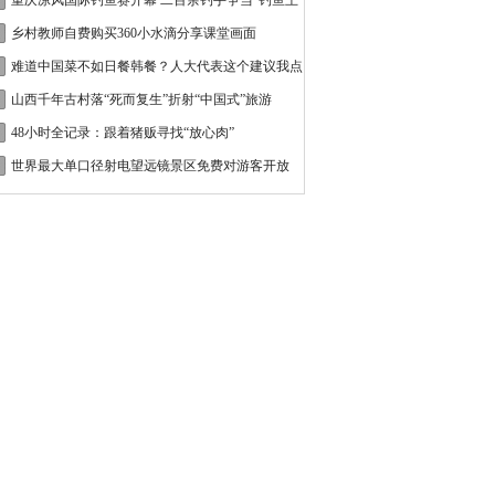
重庆凉风国际钓鱼赛开幕 二百余钓手争当“钓鱼王
乡村教师自费购买360小水滴分享课堂画面
难道中国菜不如日餐韩餐？人大代表这个建议我点
山西千年古村落“死而复生”折射“中国式”旅游
48小时全记录：跟着猪贩寻找“放心肉”
世界最大单口径射电望远镜景区免费对游客开放