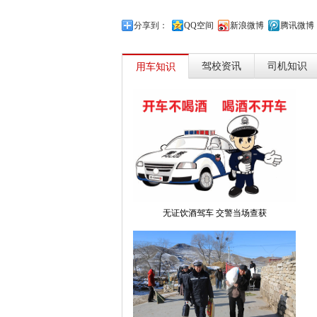
分享到：
QQ空间
新浪微博
腾讯微博
驾校资讯
司机知识
用车知识
无证饮酒驾车 交警当场查获