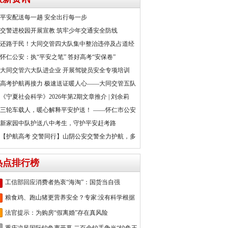
平安配送每一趟 安全出行每一步
交警进校园开展宣教 筑牢少年交通安全防线
还路于民！大同交管四大队集中整治违停及占道经
怀仁公安：执“平安之笔” 答好高考“安保卷”
大同交管六大队进企业 开展驾驶员安全专项培训
高考护航再接力 极速送证暖人心——大同交管五队
《宁夏社会科学》2026年第2期文章推介 | 刘余莉
三轮车载人，暖心解释平安护送！ ——怀仁市公安
新家园中队护送八中考生，守护平安赶考路
【护航高考 交警同行】山阴公安交警全力护航，多
热点排行榜
工信部回应消费者热衷“海淘”：国货当自强
粮食鸡、跑山猪更营养安全？专家:没有科学根据
法官提示：为购房“假离婚”存在真风险