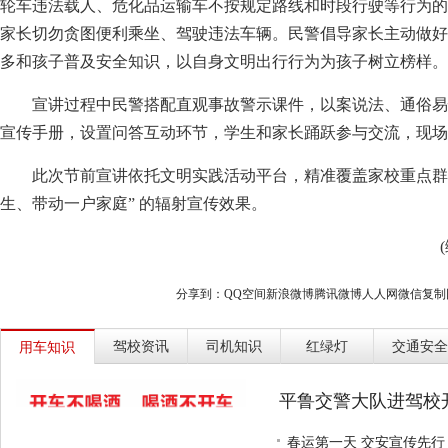
轮车违法载人、危化品运输车不按规定路线和时段行驶等行为的
家长切勿贪图便利乘坐、驾驶违法车辆。民警倡导家长主动做好
多和孩子普及安全知识，以自身文明出行行为为孩子树立榜样。
宣讲过程中民警搭配直观事故警示课件，以案说法、通俗易
宣传手册，设置问答互动环节，学生和家长踊跃参与交流，现场
此次节前宣讲依托文明实践活动平台，精准覆盖家校重点群
生、带动一户家庭” 的辐射宣传效果。
分享到：
QQ空间
新浪微博
腾讯微博
人人网
微信
复制
驾校资讯
司机知识
红绿灯
交通安全
用车知识
平鲁交警大队进驾校
春运第一天 交安宣传先行