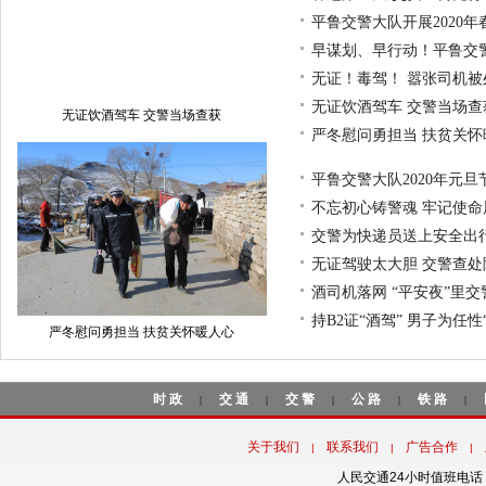
平鲁交警大队开展2020
早谋划、早行动！平鲁交
无证！毒驾！ 嚣张司机被
无证饮酒驾车 交警当场查
无证饮酒驾车 交警当场查获
严冬慰问勇担当 扶贫关怀
平鲁交警大队2020年元旦
不忘初心铸警魂 牢记使命
交警为快递员送上安全出行
无证驾驶太大胆 交警查处
酒司机落网 “平安夜”里
持B2证“酒驾” 男子为任性
严冬慰问勇担当 扶贫关怀暖人心
时政
交通
交警
公路
铁路
|
|
|
|
|
关于我们
联系我们
广告合作
|
|
|
人民交通24小时值班电话：18