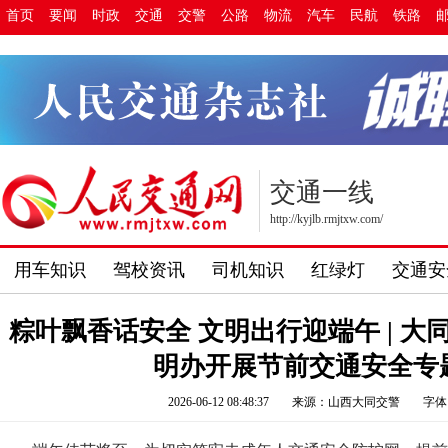
首页
要闻
时政
交通
交警
公路
物流
汽车
民航
铁路
交通一线
http://kyjlb.rmjtxw.com/
用车知识
驾校资讯
司机知识
红绿灯
交通安
粽叶飘香话安全 文明出行迎端午 | 
明办开展节前交通安全专
2026-06-12 08:48:37
来源：山西大同交警
字体