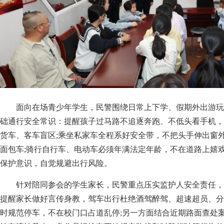
面向在场青少年学生，民警围绕日常上下学、假期外出游玩
础通行安全常识：提醒孩子过马路不追逐奔跑、不低头看手机，
货车、客车盲区;乘坐私家车全程系好安全带，不把头手伸出窗
面包车;骑行自行车、电动车必须年满法定年龄，不在道路上嬉
保护意识，自觉规避出行风险。
针对陪同参会的学生家长，民警重点压实监护人安全责任，
提醒家长做好言传身教，驾车出行杜绝酒驾醉驾、超速超员、分
时规范停车，不在校门口占道乱停;另一方面结合近期路面查处